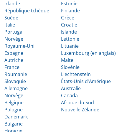
Irlande
Estonie
République tchèque
Finlande
Suède
Grèce
Italie
Croatie
Portugal
Islande
Norvège
Lettonie
Royaume-Uni
Lituanie
Espagne
Luxembourg (en anglais)
Autriche
Malte
France
Slovénie
Roumanie
Liechtenstein
Slovaquie
États-Unis d'Amérique
Allemagne
Australie
Norvège
Canada
Belgique
Afrique du Sud
Pologne
Nouvelle Zélande
Danemark
Bulgarie
Hongrie